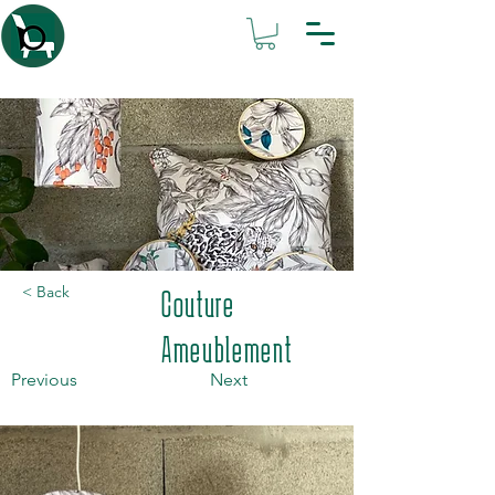
Atelier IsaBL
< Back
Couture
Ameublement
Previous
Next